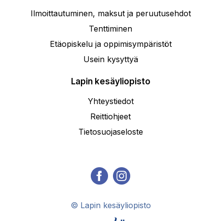
Ilmoittautuminen, maksut ja peruutusehdot
Tenttiminen
Etäopiskelu ja oppimisympäristöt
Usein kysyttyä
Lapin kesäyliopisto
Yhteystiedot
Reittiohjeet
Tietosuojaseloste
© Lapin kesäyliopisto
Digi- ja mainostoimisto Höyry Rovaniemi ja Oulu