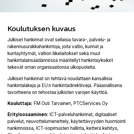
Koulutuksen kuvaus
Julkiset hankinnat ovat sellaisia tavara-, palvelu- ja
rakennusurakkahankintoja, joita valtio, kunnat ja
kuntayhtymät, valtion liikelaitokset sekä muut
hankintalainsäädännössä määritellyt hankintayksiköt
tekevät oman organisaationsa ulkopuolelta.
Julkiset hankinnat on tehtävä noudattaen kansallisia
hankintalakeja ja EU:n hankintadirektiivejä. Pääasiallisena
tavoitteena on tehostaa julkisten varojen käyttöä.
Kouluttaja:
FM Outi Tarvainen, PTCServices Oy
Erityisosaaminen
: ICT-palveluhankinnat, digitaaliset
palvelut, neuvottelumenettely, käytettävyyden huomiointi
hankinnoissa, ICT-sopimusten hallinta, ketterä kehitys,