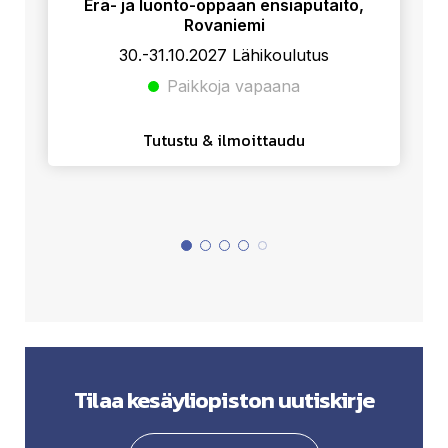
Erä- ja luonto-oppaan ensiaputaito,
Rovaniemi
30.-31.10.2027 Lähikoulutus
Paikkoja vapaana
Tutustu & ilmoittaudu
Tilaa kesäyliopiston uutiskirje