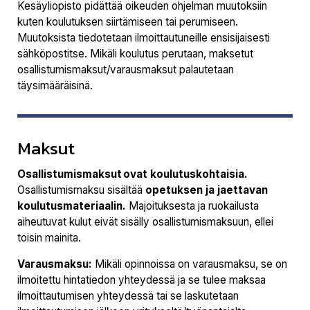
Kesäyliopisto pidättää oikeuden ohjelman muutoksiin
kuten koulutuksen siirtämiseen tai perumiseen.
Muutoksista tiedotetaan ilmoittautuneille ensisijaisesti
sähköpostitse. Mikäli koulutus perutaan, maksetut
osallistumismaksut/varausmaksut palautetaan
täysimääräisinä.
Maksut
Osallistumismaksut ovat koulutuskohtaisia.
Osallistumismaksu sisältää
opetuksen ja jaettavan
koulutusmateriaalin.
Majoituksesta ja ruokailusta
aiheutuvat kulut eivät sisälly osallistumismaksuun, ellei
toisin mainita.
Varausmaksu:
Mikäli opinnoissa on varausmaksu, se on
ilmoitettu hintatiedon yhteydessä ja se tulee maksaa
ilmoittautumisen yhteydessä tai se laskutetaan