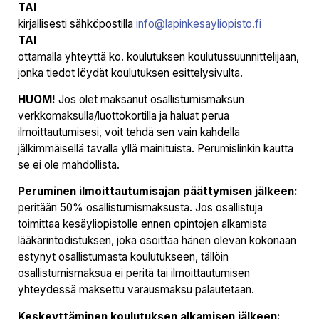
TAI
kirjallisesti sähköpostilla
info@lapinkesayliopisto.fi
TAI
ottamalla yhteyttä ko. koulutuksen koulutussuunnittelijaan,
jonka tiedot löydät koulutuksen esittelysivulta.
HUOM!
Jos olet maksanut osallistumismaksun
verkkomaksulla/luottokortilla ja haluat perua
ilmoittautumisesi, voit tehdä sen vain kahdella
jälkimmäisellä tavalla yllä mainituista. Perumislinkin kautta
se ei ole mahdollista.
Peruminen ilmoittautumisajan päättymisen jälkeen:
peritään 50% osallistumismaksusta. Jos osallistuja
toimittaa kesäyliopistolle ennen opintojen alkamista
lääkärintodistuksen, joka osoittaa hänen olevan kokonaan
estynyt osallistumasta koulutukseen, tällöin
osallistumismaksua ei peritä tai ilmoittautumisen
yhteydessä maksettu varausmaksu palautetaan.
Keskeyttäminen koulutuksen alkamisen jälkeen: