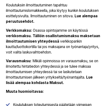
Koulutuksiin ilmoittautuminen tapahtuu
ilmoittautumislomakkeella, joka löytyy kunkin koulutuksen
esittelysivulta. Ilmoittautuminen on sitova.
Lue alempaa
peruutusehdot.
Verkkomaksu:
Osassa opintojamme on käytössä
verkkomaksu. Tällöin osallistumismaksu maksetaan
ilmoittautumisen yhteydessä
verkkopankin
kautta/luottokortilla tai jos maksajana on työnantaja/yritys,
voit valita laskuvaihtoehdon.
Varausmaksu:
Mikäli opinnoissa on varausmaksu, se on
ilmoitettu hintatiedon yhteydessä ja se tulee maksaa
ilmoittautumisen yhteydessä tai se laskutetaan
ilmoittautumisen jälkeen yritykseltä/työnantajalta.
Lue
lisää alempaa kohdasta Maksut.
Muuta huomioitavaa:
Koulutuksen toteutumisesta päätetään viimeisen