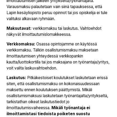
ilmoittautumisen jälkeen yritykseltä/työnantajalta.
Varausmaksu palautetaan vain siinä tapauksessa, että
Lapin kesäyliopisto peruu opinnot tai jos opiskelija ei tule
valituksi alkavaan ryhmään.
Maksutavat:
verkkomaksu tai laskutus. Vaihtoehdot
näkyvät ilmoittautumislomakkeessa.
Verkkomaksu:
Osassa opintojamme on käytössä
verkkomaksu. Tällöin osallistumismaksu maksetaan
ilmoittautumisen yhteydessä verkkopankin
kautta/luottokortilla tai jos maksajana on työnantaja/yritys,
voit valita laskuvaihtoehdon.
Laskutus:
Pitkäkestoiset koulutukset laskutetaan erissä
siten, että osallistumismaksu on kokonaisuudessaan
maksettu ennen koulutuksen päättymistä. Mikäli
osallistumismaksusi laskutetaan työnantajalta/yritykseltä,
tarkistathan oikeat laskutustiedot jo
ilmoittautumisvaiheessa.
Mikäli työnantaja ei
ilmoittamistasi tiedoista poiketen suostu