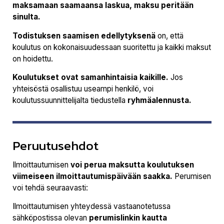
maksamaan saamaansa laskua, maksu peritään
sinulta.
Todistuksen saamisen edellytyksenä
on, että
koulutus on kokonaisuudessaan suoritettu ja kaikki maksut
on hoidettu.
Koulutukset ovat samanhintaisia kaikille.
Jos
yhteisöstä osallistuu useampi henkilö, voi
koulutussuunnittelijalta tiedustella
ryhmäalennusta.
Peruutusehdot
Ilmoittautumisen
voi perua maksutta koulutuksen
viimeiseen ilmoittautumispäivään saakka.
Perumisen
voi tehdä seuraavasti:
Ilmoittautumisen yhteydessä vastaanotetussa
sähköpostissa olevan
perumislinkin kautta