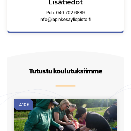
Lisätiedot
Puh. 040 702 6889
info@lapinkesayliopisto.fi
Tutustu koulutuksiimme
410€