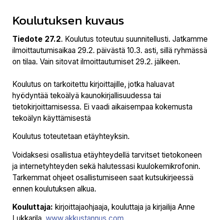
Koulutuksen kuvaus
Tiedote 27.2
. Koulutus toteutuu suunnitellusti. Jatkamme
ilmoittautumisaikaa 29.2. päivästä 10.3. asti, sillä ryhmässä
on tilaa. Vain sitovat ilmoittautumiset 29.2. jälkeen.
Koulutus on tarkoitettu kirjoittajille, jotka haluavat
hyödyntää tekoälyä kaunokirjallisuudessa tai
tietokirjoittamisessa. Ei vaadi aikaisempaa kokemusta
tekoälyn käyttämisestä
Koulutus toteutetaan etäyhteyksin.
Voidaksesi osallistua etäyhteydellä tarvitset tietokoneen
ja internetyhteyden sekä halutessasi kuulokemikrofonin.
Tarkemmat ohjeet osallistumiseen saat kutsukirjeessä
ennen koulutuksen alkua.
Kouluttaja:
kirjoittajaohjaaja, kouluttaja ja kirjailija Anne
Lukkarila,
www.akkustannus.com