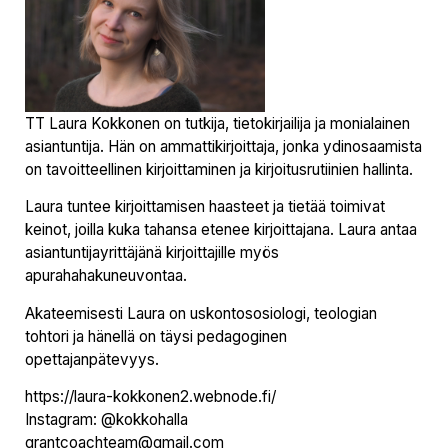
TT Laura Kokkonen on tutkija, tietokirjailija ja monialainen
asiantuntija. Hän on ammattikirjoittaja, jonka ydinosaamista
on tavoitteellinen kirjoittaminen ja kirjoitusrutiinien hallinta.
Laura tuntee kirjoittamisen haasteet ja tietää toimivat
keinot, joilla kuka tahansa etenee kirjoittajana. Laura antaa
asiantuntijayrittäjänä kirjoittajille myös
apurahahakuneuvontaa.
Akateemisesti Laura on uskontososiologi, teologian
tohtori ja hänellä on täysi pedagoginen
opettajanpätevyys.
https://laura-kokkonen2.webnode.fi/
Instagram: @kokkohalla
grantcoachteam@gmail.com