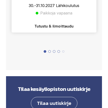
.10.2027 Lähikoulutus
29.-30.5.2027 
Paikkoja vapaana
Paikkoja
ustu & ilmoittaudu
Tutustu & il
Tilaa kesäyliopiston uutiskirje
Tilaa uutiskirje