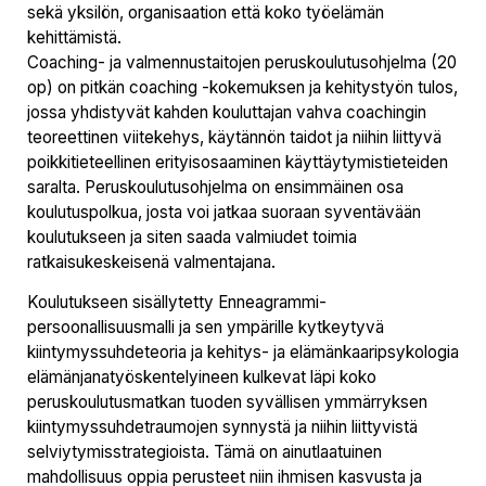
sekä yksilön, organisaation että koko työelämän
kehittämistä.
Coaching- ja valmennustaitojen peruskoulutusohjelma (20
op) on pitkän coaching -kokemuksen ja kehitystyön tulos,
jossa yhdistyvät kahden kouluttajan vahva coachingin
teoreettinen viitekehys, käytännön taidot ja niihin liittyvä
poikkitieteellinen erityisosaaminen käyttäytymistieteiden
saralta. Peruskoulutusohjelma on ensimmäinen osa
koulutuspolkua, josta voi jatkaa suoraan syventävään
koulutukseen ja siten saada valmiudet toimia
ratkaisukeskeisenä valmentajana.
Koulutukseen sisällytetty Enneagrammi-
persoonallisuusmalli ja sen ympärille kytkeytyvä
kiintymyssuhdeteoria ja kehitys- ja elämänkaaripsykologia
elämänjanatyöskentelyineen kulkevat läpi koko
peruskoulutusmatkan tuoden syvällisen ymmärryksen
kiintymyssuhdetraumojen synnystä ja niihin liittyvistä
selviytymisstrategioista. Tämä on ainutlaatuinen
mahdollisuus oppia perusteet niin ihmisen kasvusta ja