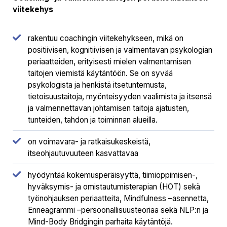
viitekehys
rakentuu coachingin viitekehykseen, mikä on
positiivisen, kognitiivisen ja valmentavan psykologian
periaatteiden, erityisesti mielen valmentamisen
taitojen viemistä käytäntöön. Se on syvää
psykologista ja henkistä itsetuntemusta,
tietoisuustaitoja, myönteisyyden vaalimista ja itsensä
ja valmennettavan johtamisen taitoja ajatusten,
tunteiden, tahdon ja toiminnan alueilla.
on voimavara- ja ratkaisukeskeistä,
itseohjautuvuuteen kasvattavaa
hyödyntää kokemusperäisyyttä, tiimioppimisen-,
hyväksymis- ja omistautumisterapian (HOT) sekä
työnohjauksen periaatteita, Mindfulness –asennetta,
Enneagrammi –persoonallisuusteoriaa sekä NLP:n ja
Mind-Body Bridgingin parhaita käytäntöjä.