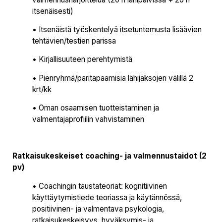
itsenäisesti)
• Itsenäistä työskentelyä itsetuntemusta lisäävien
tehtävien/testien parissa
• Kirjallisuuteen perehtymistä
• Pienryhmä/paritapaamisia lähijaksojen välillä 2
krt/kk
• Oman osaamisen tuotteistaminen ja
valmentajaprofiilin vahvistaminen
Ratkaisukeskeiset coaching- ja valmennustaidot (2
pv)
• Coachingin taustateoriat: kognitiivinen
käyttäytymistiede teoriassa ja käytännössä,
positiivinen- ja valmentava psykologia,
ratkaisukeskeisyys, hyväksymis- ja