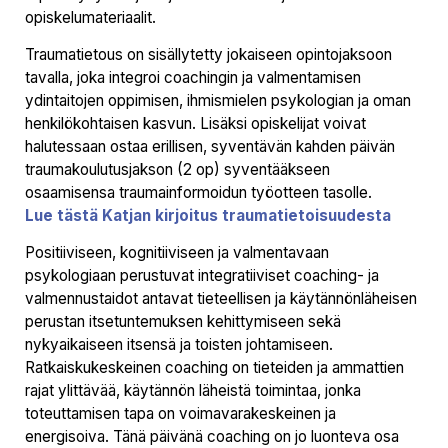
opiskelumateriaalit.
Traumatietous on sisällytetty jokaiseen opintojaksoon
tavalla, joka integroi coachingin ja valmentamisen
ydintaitojen oppimisen, ihmismielen psykologian ja oman
henkilökohtaisen kasvun. Lisäksi opiskelijat voivat
halutessaan ostaa erillisen, syventävän kahden päivän
traumakoulutusjakson (2 op) syventääkseen
osaamisensa traumainformoidun työotteen tasolle.
Lue tästä Katjan kirjoitus traumatietoisuudesta
Positiiviseen, kognitiiviseen ja valmentavaan
psykologiaan perustuvat integratiiviset coaching- ja
valmennustaidot antavat tieteellisen ja käytännönläheisen
perustan itsetuntemuksen kehittymiseen sekä
nykyaikaiseen itsensä ja toisten johtamiseen.
Ratkaiskukeskeinen coaching on tieteiden ja ammattien
rajat ylittävää, käytännön läheistä toimintaa, jonka
toteuttamisen tapa on voimavarakeskeinen ja
energisoiva. Tänä päivänä coaching on jo luonteva osa