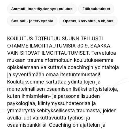
Ammatillinen täydennyskoulutus
Etäkoulutukset
Sosiaali- ja terveysala
Opetus, kasvatus ja ohjaus
KOULUTUS TOTEUTUU SUUNNITELLUSTI.
OTAMME ILMOITTAUTUMISIA 30.9. SAAKKA.
VAIN SITOVAT ILMOITTAUTUMISET. Tervetuloa
mukaan traumainformoituun koulutukseemme
opiskelemaan vaikuttavia coachingin ydintaitoja
ja syventämään omaa itsetuntemustasi!
Koulutuksemme kartuttaa ydintaitojen ja
menetelmällisen osaamisen lisäksi erityistaitoja,
kuten ihmismielen- ja persoonallisuuden
psykologiaa, kiintymyssuhdeteoriaa ja
ymmärrystä kehityksellisestä traumasta, joiden
avulla luot vaikuttavuutta työhösi ja
osaamispankkiisi. Coaching on ajattelun ja