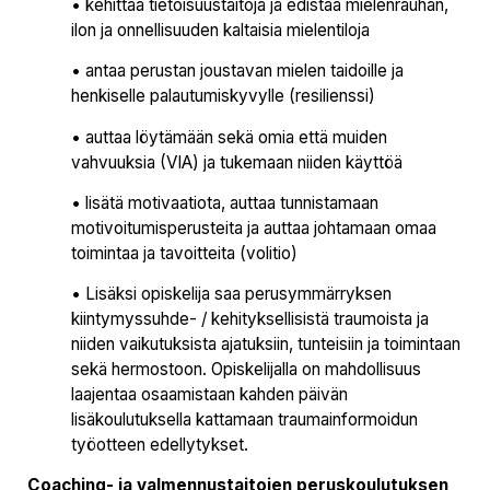
• kehittää tietoisuustaitoja ja edistää mielenrauhan,
ilon ja onnellisuuden kaltaisia mielentiloja
• antaa perustan joustavan mielen taidoille ja
henkiselle palautumiskyvylle (resilienssi)
• auttaa löytämään sekä omia että muiden
vahvuuksia (VIA) ja tukemaan niiden käyttöä
• lisätä motivaatiota, auttaa tunnistamaan
motivoitumisperusteita ja auttaa johtamaan omaa
toimintaa ja tavoitteita (volitio)
• Lisäksi opiskelija saa perusymmärryksen
kiintymyssuhde- / kehityksellisistä traumoista ja
niiden vaikutuksista ajatuksiin, tunteisiin ja toimintaan
sekä hermostoon. Opiskelijalla on mahdollisuus
laajentaa osaamistaan kahden päivän
lisäkoulutuksella kattamaan traumainformoidun
työotteen edellytykset.
Coaching- ja valmennustaitojen peruskoulutuksen