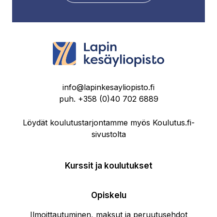
info@lapinkesayliopisto.fi
puh.
+358 (0)40 702 6889
Löydät koulutustarjontamme myös Koulutus.fi-
sivustolta
Kurssit ja koulutukset
Opiskelu
Ilmoittautuminen, maksut ja peruutusehdot