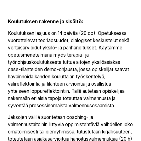
Koulutuksen rakenne ja sisältö:
Koulutuksen laajuus on 14 päivää (20 op). Opetuksessa
vuorottelevat teoriaosuudet, dialogiset keskustelut sekä
vertaisarvioidut yksilö- ja pariharjoitukset. Käytämme
opetusmenetelmänä myös terapia- ja
työnohjauskoulutuksesta tuttua aitojen yksilöasiakas
case-tilanteiden demo-ohjausta, jossa opiskelijat saavat
havainnoida kahden kouluttajan työskentelyä,
välireflektointia ja tilanteen arviointia ja osallistua
yhteiseen loppureflektointiin. Tällä autetaan opiskelijaa
näkemään erilaisia tapoja toteuttaa valmennusta ja
syventää prosessinomaista valmennusosaamista.
Jaksojen välillä suoritetaan coaching- ja
valmennustaitoihin liittyviä oppimistehtäviä vaihdellen joko
omatoimisesti tai pienryhmissä, tutustutaan kirjallisuuteen,
toteutetaan asiakasarvioituja harjoitusvalmennuksia (20 h)