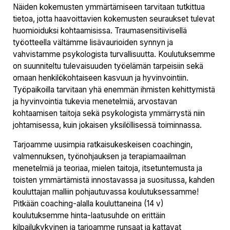
Näiden kokemusten ymmärtämiseen tarvitaan tutkittua
tietoa, jotta haavoittavien kokemusten seuraukset tulevat
huomioiduksi kohtaamisissa. Traumasensitiivisellä
työotteella vältämme lisävaurioiden synnyn ja
vahvistamme psykologista turvallisuutta. Koulutuksemme
on suunniteltu tulevaisuuden työelämän tarpeisiin sekä
omaan henkilökohtaiseen kasvuun ja hyvinvointiin.
Työpaikoilla tarvitaan yhä enemmän ihmisten kehittymistä
ja hyvinvointia tukevia menetelmiä, arvostavan
kohtaamisen taitoja sekä psykologista ymmärrystä niin
johtamisessa, kuin jokaisen yksilöllisessä toiminnassa.
Tarjoamme uusimpia ratkaisukeskeisen coachingin,
valmennuksen, työnohjauksen ja terapiamaailman
menetelmiä ja teoriaa, mielen taitoja, itsetuntemusta ja
toisten ymmärtämistä innostavassa ja suositussa, kahden
kouluttajan malliin pohjautuvassa koulutuksessamme!
Pitkään coaching-alalla kouluttaneina (14 v)
koulutuksemme hinta-laatusuhde on erittäin
kilpailukykyinen ja tarjoamme runsaat ja kattavat