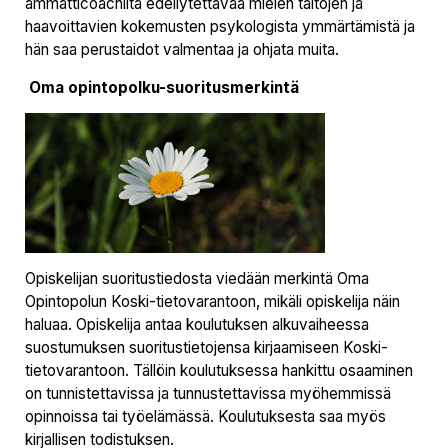
ammatticoachilta edellytettävää mielen taitojen ja
haavoittavien kokemusten psykologista ymmärtämistä ja
hän saa perustaidot valmentaa ja ohjata muita.
Oma opintopolku-suoritusmerkintä
Opiskelijan suoritustiedosta viedään merkintä Oma
Opintopolun Koski-tietovarantoon, mikäli opiskelija näin
haluaa. Opiskelija antaa koulutuksen alkuvaiheessa
suostumuksen suoritustietojensa kirjaamiseen Koski-
tietovarantoon. Tällöin koulutuksessa hankittu osaaminen
on tunnistettavissa ja tunnustettavissa myöhemmissä
opinnoissa tai työelämässä. Koulutuksesta saa myös
kirjallisen todistuksen.