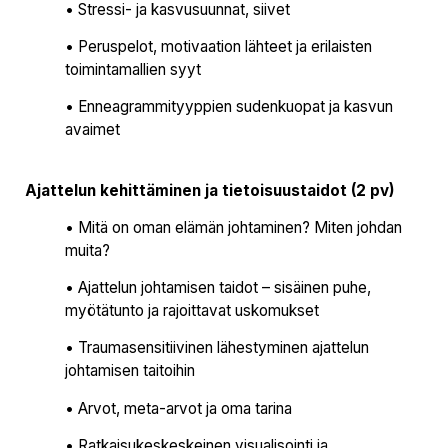
• Stressi- ja kasvusuunnat, siivet
• Peruspelot, motivaation lähteet ja erilaisten
toimintamallien syyt
• Enneagrammityyppien sudenkuopat ja kasvun
avaimet
Ajattelun kehittäminen ja tietoisuustaidot (2 pv)
• Mitä on oman elämän johtaminen? Miten johdan
muita?
• Ajattelun johtamisen taidot – sisäinen puhe,
myötätunto ja rajoittavat uskomukset
• Traumasensitiivinen lähestyminen ajattelun
johtamisen taitoihin
• Arvot, meta-arvot ja oma tarina
• Ratkaisukeskeskeinen visualisointi ja