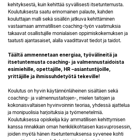
kehityksestä, kuin kehittää syvällisesti itsetuntemusta.
Koulutuksesta saatu erinomainen palaute, kahden
kouluttajan malli sekä sisällön jatkuva kehittäminen
vastaamaan ammatillisen coaching-työn vaatimuksia
takaavat osallistujille monialaisen oppimiskokemuksen ja
taatusti ajantasaiset, alalla vaadittavat tiedot ja taidot.
Täältä ammennetaan energiaa, työvälineitä ja
itsetuntemusta coaching- ja valmennustaidoista
esimiehille, opettajille, HR –asiantuntijoille,
yrittäjille ja ihmissuhdetyötä tekeville!
Koulutus on hyvin käytännönläheinen sisältäen sekä
coaching- ja valmennustaitojen-, mielen taitojen ja
kokonaisvaltaisen hyvinvoinnin teoriaa, yhdessä ajattelua
ja monipuolisia harjoituksia ja työmenetelmiä.
Koulutuksessa opiskelija käy ammatillisen kehittymisen
kanssa rinnakkain oman henkilökohtaisen kasvuprosessin,
joiden myötä hänen itsetuntemuksensa syvenee kohti