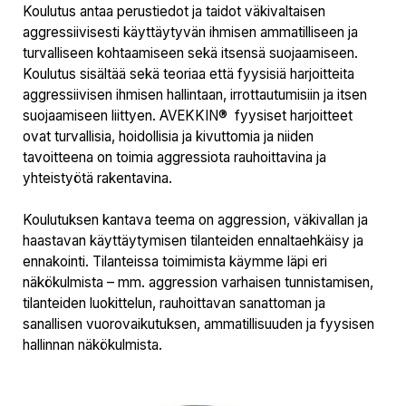
Koulutus antaa perustiedot ja taidot väkivaltaisen
aggressiivisesti käyttäytyvän ihmisen ammatilliseen ja
turvalliseen kohtaamiseen sekä itsensä suojaamiseen.
Koulutus sisältää sekä teoriaa että fyysisiä harjoitteita
aggressiivisen ihmisen hallintaan, irrottautumisiin ja itsen
suojaamiseen liittyen. AVEKKIN® fyysiset harjoitteet
ovat turvallisia, hoidollisia ja kivuttomia ja niiden
tavoitteena on toimia aggressiota rauhoittavina ja
yhteistyötä rakentavina.
Koulutuksen kantava teema on aggression, väkivallan ja
haastavan käyttäytymisen tilanteiden ennaltaehkäisy ja
ennakointi. Tilanteissa toimimista käymme läpi eri
näkökulmista – mm. aggression varhaisen tunnistamisen,
tilanteiden luokittelun, rauhoittavan sanattoman ja
sanallisen vuorovaikutuksen, ammatillisuuden ja fyysisen
hallinnan näkökulmista.