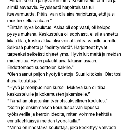
”Erittäin selkeä ja hyvä koulutus. Keskustelut antoisia ja
silmiä aavaavia. Fyysisestä harjoittelusta tuli
itsevarmuutta. Pitäisi vain olla aina harjoitusta, että jäisi
muistiin selkärankaan.”
”Erittäin hyvä koulutus. Asiaa oli sopivasti, oli helppo
pysyä mukana. Keskustelua oli sopivasti, ei sille annettu
liikaa tilaa, koska äkkiä olisi voinut lähteä väärille uomille.
Selkeää puhetta ja ”esiintymistä”. Harjoitteet hyvät,
tarpeeksi selkeästi ohjeet yms. Hyvin luit meitä ja meidän
mielentilaa. Hyvin palautit aina takaisin asiaan.
Ehdottomasti suosittelen kaikille.”
”Olen saanut paljon hyötyä tietoja. Suuri kiitoksia. Olet tosi
ihana kouluttaja.”
”Hyvä ja monipuolinen kurssi. Mukava kun oli tilaa
keskusteluille ja kokemusten jakamiselle.”
”Tämähän oli jotenkin työnohjauksellinen koulutus.”
”Soitin jo ensimmäisen koulutuspäivän lopussa
työkaverille ja kerroin ideoita, miten voimme kehittää
ennaltaehkäisyä meidän työpaikalla.”
”Minna on innostava kouluttaja, joka keskittyy vahvasti