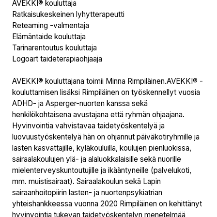
AVEKKI® kouluttaja
Ratkaisukeskeinen lyhytterapeutti
Reteaming -valmentaja
Elämäntaide kouluttaja
Tarinarentoutus kouluttaja
Logoart taideterapiaohjaaja
AVEKKI® kouluttajana toimii Minna Rimpiläinen.AVEKKI® -
kouluttamisen lisäksi Rimpiläinen on työskennellyt vuosia
ADHD- ja Asperger-nuorten kanssa sekä
henkilökohtaisena avustajana että ryhmän ohjaajana.
Hyvinvointia vahvistavaa taidetyöskentelyä ja
luovuustyöskentelyä hän on ohjannut päiväkotiryhmille ja
lasten kasvattajille, kyläkouluilla, koulujen pienluokissa,
sairaalakoulujen ylä- ja alaluokkalaisille sekä nuorille
mielenterveyskuntoutujille ja ikääntyneille (palvelukoti,
mm. muistisairaat). Sairaalakoulun sekä Lapin
sairaanhoitopiirin lasten- ja nuortenpsykiatrian
yhteishankkeessa vuonna 2020 Rimpiläinen on kehittänyt
hyvinvointia tukevan taidetyöskentelyn menetelmää