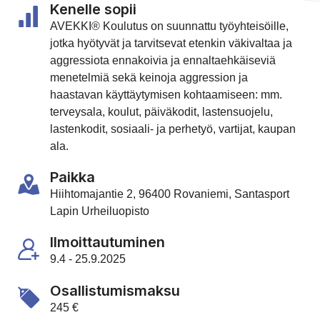
Kenelle sopii
AVEKKI® Koulutus on suunnattu työyhteisöille,
jotka hyötyvät ja tarvitsevat etenkin väkivaltaa ja
aggressiota ennakoivia ja ennaltaehkäiseviä
menetelmiä sekä keinoja aggression ja
haastavan käyttäytymisen kohtaamiseen: mm.
terveysala, koulut, päiväkodit, lastensuojelu,
lastenkodit, sosiaali- ja perhetyö, vartijat, kaupan
ala.
Paikka
Hiihtomajantie 2, 96400 Rovaniemi, Santasport
Lapin Urheiluopisto
Ilmoittautuminen
9.4 - 25.9.2025
Osallistumismaksu
245 €