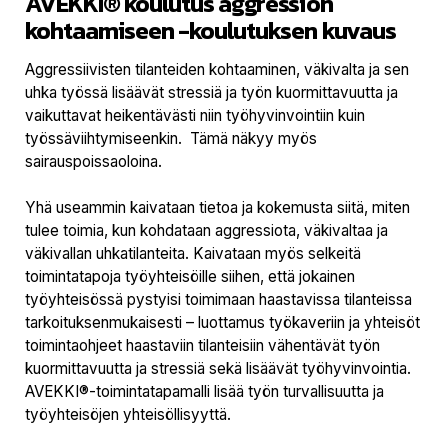
AVEKKI® koulutus aggression
kohtaamiseen -koulutuksen kuvaus
Aggressiivisten tilanteiden kohtaaminen, väkivalta ja sen
uhka työssä lisäävät stressiä ja työn kuormittavuutta ja
vaikuttavat heikentävästi niin työhyvinvointiin kuin
työssäviihtymiseenkin. Tämä näkyy myös
sairauspoissaoloina.
Yhä useammin kaivataan tietoa ja kokemusta siitä, miten
tulee toimia, kun kohdataan aggressiota, väkivaltaa ja
väkivallan uhkatilanteita. Kaivataan myös selkeitä
toimintatapoja työyhteisöille siihen, että jokainen
työyhteisössä pystyisi toimimaan haastavissa tilanteissa
tarkoituksenmukaisesti – luottamus työkaveriin ja yhteisöt
toimintaohjeet haastaviin tilanteisiin vähentävät työn
kuormittavuutta ja stressiä sekä lisäävät työhyvinvointia.
AVEKKI®-toimintatapamalli lisää työn turvallisuutta ja
työyhteisöjen yhteisöllisyyttä.