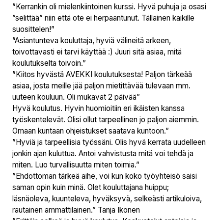
”Kerrankin oli mielenkiintoinen kurssi. Hyvä puhuja ja osasi
”selittää” niin että ote ei herpaantunut. Tällainen kaikille
suosittelen!”
”Asiantunteva kouluttaja, hyviä välineitä arkeen,
toivottavasti ei tarvi käyttää :) Juuri sitä asiaa, mitä
koulutukselta toivoin.”
”Kiitos hyvästä AVEKKI koulutuksesta! Paljon tärkeää
asiaa, josta meille jää paljon mietittävää tulevaan mm.
uuteen kouluun. Oli mukavat 2 päivää”
Hyvä koulutus. Hyvin huomioitiin eri ikäisten kanssa
työskentelevät. Olisi ollut tarpeellinen jo paljon aiemmin.
Omaan kuntaan ohjeistukset saatava kuntoon.”
”Hyviä ja tarpeellisia työssäni. Olis hyvä kerrata uudelleen
jonkin ajan kuluttua. Antoi vahvistusta mitä voi tehdä ja
miten. Luo turvallisuutta miten toimia.”
”Ehdottoman tärkeä aihe, voi kun koko työyhteisö saisi
saman opin kuin minä. Olet kouluttajana huippu;
läsnäoleva, kuunteleva, hyväksyvä, selkeästi artikuloiva,
rautainen ammattilainen.” Tanja Ikonen