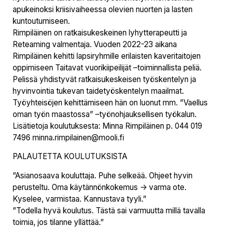
apukeinoksi kriisivaiheessa olevien nuorten ja lasten
kuntoutumiseen.
Rimpiläinen on ratkaisukeskeinen lyhytterapeutti ja
Reteaming valmentaja. Vuoden 2022-23 aikana
Rimpiläinen kehitti lapsiryhmille erilaisten kaveritaitojen
oppimiseen Taitavat vuorikiipeilijät –toiminnallista peliä.
Pelissä yhdistyvät ratkaisukeskeisen työskentelyn ja
hyvinvointia tukevan taidetyöskentelyn maailmat.
Työyhteisöjen kehittämiseen hän on luonut mm. ”Vaellus
oman työn maastossa” –työnohjauksellisen työkalun.
Lisätietoja koulutuksesta: Minna Rimpiläinen p. 044 019
7496 minna.rimpilainen@mooli.fi
PALAUTETTA KOULUTUKSISTA
”Asianosaava kouluttaja. Puhe selkeää. Ohjeet hyvin
perusteltu. Oma käytännönkokemus -> varma ote.
Kyselee, varmistaa. Kannustava tyyli.”
”Todella hyvä koulutus. Tästä sai varmuutta millä tavalla
toimia, jos tilanne yllättää.”