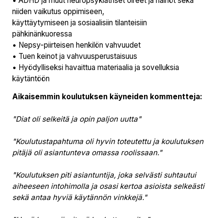
• ADHD ja muut neuropsykiatriset oireet ja häiriöt sekä
niiden vaikutus oppimiseen,
käyttäytymiseen ja sosiaalisiin tilanteisiin
pähkinänkuoressa
• Nepsy-piirteisen henkilön vahvuudet
• Tuen keinot ja vahvuusperustaisuus
• Hyödylliseksi havaittua materiaalia ja sovelluksia
käytäntöön
Aikaisemmin koulutuksen käyneiden kommentteja:
"Diat oli selkeitä ja opin paljon uutta"
"Koulutustapahtuma oli hyvin toteutettu ja koulutuksen
pitäjä oli asiantunteva omassa roolissaan."
"Koulutuksen piti asiantuntija, joka selvästi suhtautui
aiheeseen intohimolla ja osasi kertoa asioista selkeästi
sekä antaa hyviä käytännön vinkkejä."