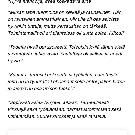
"Hyvä luennoija, itseä koskettava aihe"
"Milkan tapa luennoida on selkeä ja rauhallinen. Hän
on rautainen ammattilainen. Minulle oli osa asioista
hyvinkin tuttuja, mutta kertaushan on tärkeää.
Toimintamallit oli eri tilanteissa oli uutta asiaa. Kiitos!"
"Todella hyvä peruspaketti. Toivoisin kyllä tähän vielä
syventävän jatko-osan. Kouluttaja oli selkeä ja opetti
hyvin."
"Koulutus tarjosi konkreettisia työkaluja haasteisiin
joita on jo työuralla kohdannut sekä antoi paljon tietoa
jo aiemman osaamisen tueksi."
"Sopivasti asiaa lyhyeen aikaan. Tarpeellisesti
vinkkejä sekä työelämään, harrastustoimintaan sekä
kotielämään. Suuret kiitokset ja lisää tälläisiä."