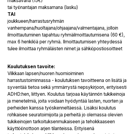
maksavana (15€)
tai työnantajan maksamana (lasku)
TAI
joukkueen/harrastusryhmän
vanhempana/huoltajana/ohjaajana/valmentajana, jolloin
ilmoittautuminen tapahtuu ryhmäilmoittautumisena (60 €),
max 6 henkilöä per ryhmä. Ilmoittautumisen yhteydessä
tulee ilmoittaa ryhmäläisten nimet ja sähköpostiosoitteet
Koulutuksen tavoite:
Vilkkaan lapsen/nuoren huomioiminen
harrastustoiminnassa - koulutuksen tavoitteena on lisätä ja
syventää tietoa sekä ymmärrystä nepsykirjoon, erityisesti
ADHD:hen, liittyen. Koulutus tarjoaa käytännön tukikeinoja
ja menetelmiä, joita voidaan hyödyntää lasten, nuorten ja
perheiden kanssa työskenneltäessä. Lisäksi koulutus
rohkaisee seuratoimijoita ja perheitä jo olemassa olevien
tukikeinojen tarkoituksenmukaiseen ja tehokkaaseen
käyttöönottoon arjen tilanteissa. Erityisenä