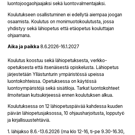
luontojoogaohjaajaksi sekä luontovalmentajaksi.
Koulutukseen osallistuminen ei edellytä aiempaa joogan
osaamista. Koulutus on monimuotokoulutusta, jossa
yhdistyy sekä lähiopetus että etäopetus kouluttajan
ohjaamana.
Aika ja paikka
8.6.2026-16.1.2027
Koulutus koostuu sekä lähiopetuksesta, verkko-
opetuksesta että itsenäisestä opiskelusta. Lähiopetus
järjestetään Yllästunturin ympäristössä upeissa
luontokohteissa. Opetuksessa on käytössä
luontoympäristöjä sekä sisätiloja. Tarkat luontokohteet
ilmoitetaan kutsukirjeessä ennen koulutuksen alkua.
Koulutuksessa on 12 lähiopetuspäivää kahdessa kuuden
päivän lähiopetusjaksossa, 10 ohjausharjoitusta, lopputyö
ja kirjallisuustehtäviä.
1. lähijakso 8.6.-13.6.2026 (ma klo 12-16, ti-pe 9.30-16.30,