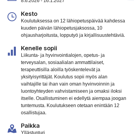
8.6.2026 - 16.1.2027
Kesto
Koulutuksessa on 12 lähiopetuspäivää kahdessa
kuuden päivän lähiopetusjaksossa, 10
ohjausharjoitusta, lopputyö ja kirjallisuustehtäviä.
Kenelle sopii
Liikunta- ja hyvinvointialojen, opetus- ja
terveysalan, sosiaalialan ammattilaiset,
terapeuttisilla aloilla työskentelevät ja
yksityisyrittäjät. Koulutus sopii myös alan
vaihtajille tai ihan vain oman hyvinvoinnin ja
luontoyhteyden vahvistamiseen ja omaksi iloksi
itselle. Osallistuminen ei edellytä aiempaa joogan
tuntemusta. Koulutukseen otetaan enintään 12
osallistujaa.
Paikka
Yllästunturi