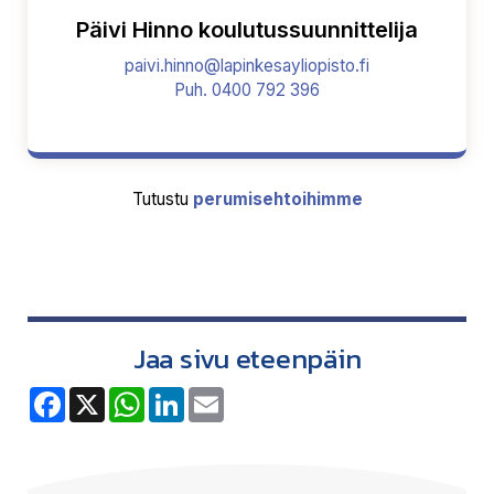
Päivi Hinno koulutussuunnittelija
paivi.hinno@lapinkesayliopisto.fi
Puh. 0400 792 396
Tutustu
perumisehtoihimme
Jaa sivu eteenpäin
F
X
W
L
E
a
h
i
m
c
a
n
a
e
t
k
i
b
s
e
l
o
A
d