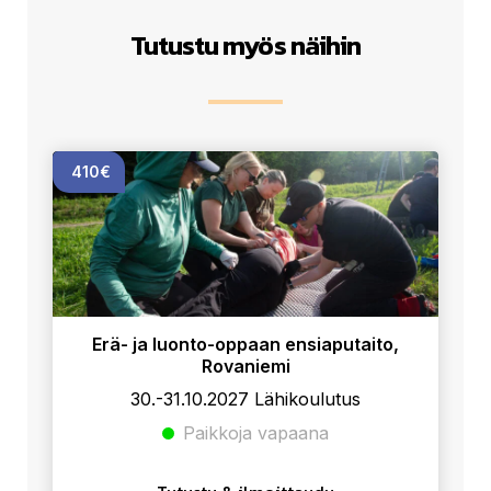
o
p
I
k
p
n
Tutustu myös näihin
410€
Erä- ja luonto-oppaan ensiaputaito,
Rovaniemi
30.-31.10.2027 Lähikoulutus
Paikkoja vapaana