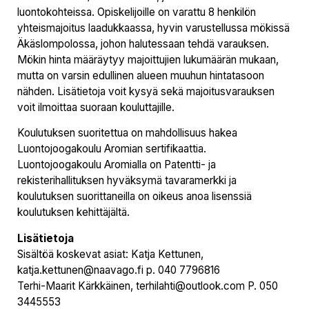
luontokohteissa. Opiskelijoille on varattu 8 henkilön
yhteismajoitus laadukkaassa, hyvin varustellussa mökissä
Äkäslompolossa, johon halutessaan tehdä varauksen.
Mökin hinta määräytyy majoittujien lukumäärän mukaan,
mutta on varsin edullinen alueen muuhun hintatasoon
nähden. Lisätietoja voit kysyä sekä majoitusvarauksen
voit ilmoittaa suoraan kouluttajille.
Koulutuksen suoritettua on mahdollisuus hakea
Luontojoogakoulu Aromian sertifikaattia.
Luontojoogakoulu Aromialla on Patentti- ja
rekisterihallituksen hyväksymä tavaramerkki ja
koulutuksen suorittaneilla on oikeus anoa lisenssiä
koulutuksen kehittäjältä.
Lisätietoja
Sisältöä koskevat asiat: Katja Kettunen,
katja.kettunen@naavago.fi p. 040 7796816
Terhi-Maarit Kärkkäinen, terhilahti@outlook.com P. 050
3445553