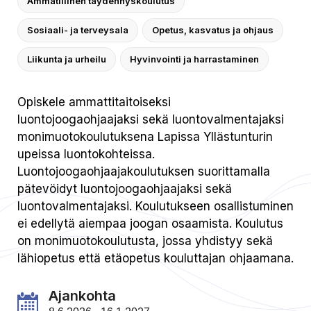
Ammatillinen täydennyskoulutus
Sosiaali- ja terveysala
Opetus, kasvatus ja ohjaus
Liikunta ja urheilu
Hyvinvointi ja harrastaminen
Opiskele ammattitaitoiseksi
luontojoogaohjaajaksi sekä luontovalmentajaksi
monimuotokoulutuksena Lapissa Yllästunturin
upeissa luontokohteissa.
Luontojoogaohjaajakoulutuksen suorittamalla
pätevöidyt luontojoogaohjaajaksi sekä
luontovalmentajaksi. Koulutukseen osallistuminen
ei edellytä aiempaa joogan osaamista. Koulutus
on monimuotokoulutusta, jossa yhdistyy sekä
lähiopetus että etäopetus kouluttajan ohjaamana.
Ajankohta