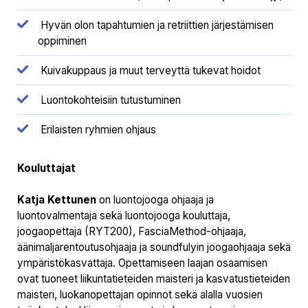
Hyvän olon tapahtumien ja retriittien järjestämisen
oppiminen
Kuivakuppaus ja muut terveyttä tukevat hoidot
Luontokohteisiin tutustuminen
Erilaisten ryhmien ohjaus
Kouluttajat
Katja Kettunen
on luontojooga ohjaaja ja
luontovalmentaja sekä luontojooga kouluttaja,
joogaopettaja (RYT200), FasciaMethod-ohjaaja,
äänimaljarentoutusohjaaja ja soundfulyin joogaohjaaja sekä
ympäristökasvattaja. Opettamiseen laajan osaamisen
ovat tuoneet liikuntatieteiden maisteri ja kasvatustieteiden
maisteri, luokanopettajan opinnot sekä alalla vuosien