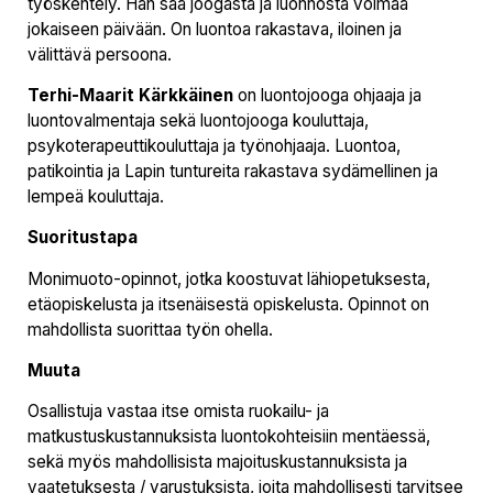
työskentely. Hän saa joogasta ja luonnosta voimaa
jokaiseen päivään. On luontoa rakastava, iloinen ja
välittävä persoona.
Terhi-Maarit Kärkkäinen
on luontojooga ohjaaja ja
luontovalmentaja sekä luontojooga kouluttaja,
psykoterapeuttikouluttaja ja työnohjaaja. Luontoa,
patikointia ja Lapin tuntureita rakastava sydämellinen ja
lempeä kouluttaja.
Suoritustapa
Monimuoto-opinnot, jotka koostuvat lähiopetuksesta,
etäopiskelusta ja itsenäisestä opiskelusta. Opinnot on
mahdollista suorittaa työn ohella.
Muuta
Osallistuja vastaa itse omista ruokailu- ja
matkustuskustannuksista luontokohteisiin mentäessä,
sekä myös mahdollisista majoituskustannuksista ja
vaatetuksesta / varustuksista, joita mahdollisesti tarvitsee