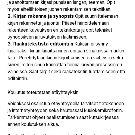
ja sanoittamaan kirjasi punaisen langan, teeman. Opit
myös aihelähtöisen juonen rakentamisen tekniikan.
2. Kirjan rakenne ja synopsis
Opit suunnittelemaan
kirjan rakennetta ja juonta. Pääset harjoittelemaan
rakenteen kuvauksen eri tekniikoita ja opit tekniikat
synopsiksen ja luvutuksen laatimiseen.
3. Raakatekstistä editointiin
Kukaan ei synny
kirjailijaksi, kirjan kirjoittaminen opitaan siinä missä muukin
taito. Perehdytään kirjan kirjoittamisen eri vaiheisiin sekä
siihen, miten sinun kannattaa toimia luovan prosessin eri
vaiheissa. Saat tärpit sekä raakatekstin tuottamiseen että
editointiin.
Koulutus toteutetaan etäyhteyksin.
Voidaksesi osallistua etäyhteydellä tarvitset tietokoneen
ja internetyhteyden sekä halutessasi kuulokemikrofonin.
Tarkemmat ohjeet osallistumiseen saat kutsukirjeessä
ennen koulutuksen alkua.