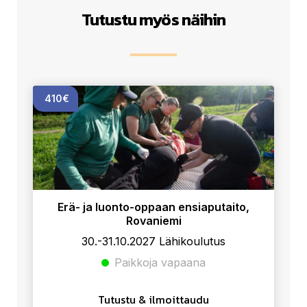
k
p
n
Tutustu myös näihin
410€
Erä- ja luonto-oppaan ensiaputaito,
Rovaniemi
30.-31.10.2027 Lähikoulutus
Paikkoja vapaana
Tutustu & ilmoittaudu