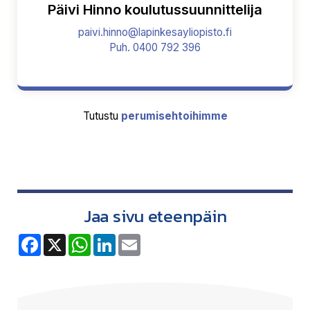
Päivi Hinno koulutussuunnittelija
paivi.hinno@lapinkesayliopisto.fi
Puh. 0400 792 396
Tutustu
perumisehtoihimme
Jaa sivu eteenpäin
F
X
W
L
E
a
h
i
m
c
a
n
a
e
t
k
i
b
s
e
l
o
A
d
o
p
I