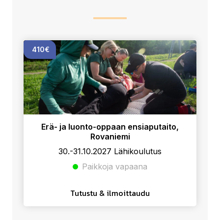
410€
Erä- ja luonto-oppaan ensiaputaito,
Rovaniemi
30.-31.10.2027 Lähikoulutus
Paikkoja vapaana
Tutustu & ilmoittaudu