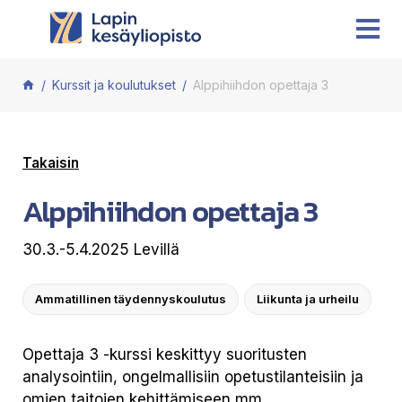
Siirry sisältöön
Kurssit ja koulutukset
Alppihiihdon opettaja 3
Takaisin
Alppihiihdon opettaja 3
30.3.-5.4.2025 Levillä
Ammatillinen täydennyskoulutus
Liikunta ja urheilu
Opettaja 3 -kurssi keskittyy suoritusten
analysointiin, ongelmallisiin opetustilanteisiin ja
omien taitojen kehittämiseen mm.